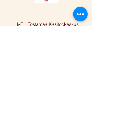
MTÜ Tõstamaa Käsitöökeskus
Varbla mnt 24, Tõstamaa alevik,
Pärnu linn, Pärnu maakond 88101
Facebook
Instagram
Reg nr
80424910
Telefon
+372 5668 2283
E-post
anu@folkart.ee