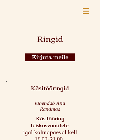
Ringid
Kirjuta meile
Käsitööringid
juhendab Anu
Randmaa
Käsitööring
täiskasvanutele:
igal kolmapäeval kell
18.00-21.00