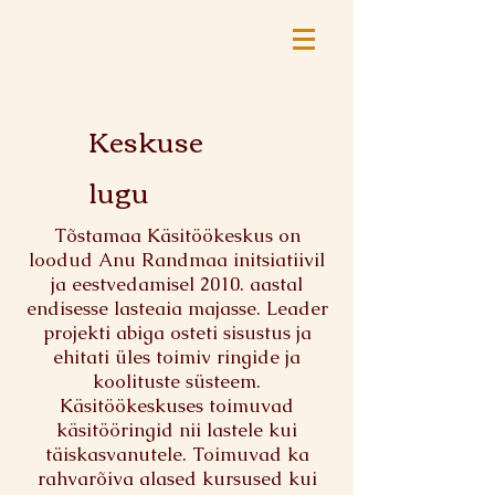
Keskuse
lugu
Tõstamaa Käsitöökeskus on
loodud Anu Randmaa initsiatiivil
ja eestvedamisel 2010. aastal
endisesse lasteaia majasse. Leader
projekti abiga osteti sisustus ja
ehitati üles toimiv ringide ja
koolituste süsteem.
Käsitöökeskuses toimuvad
käsitööringid nii lastele kui
täiskasvanutele. Toimuvad ka
rahvarõiva alased kursused kui