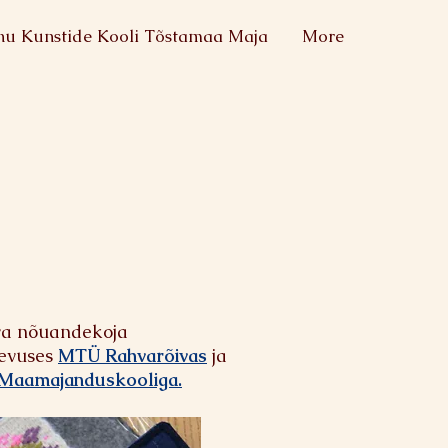
nu Kunstide Kooli Tõstamaa Maja
More
a n
õuandekoja
gevuses
MTÜ Rahvarõivas
ja
 Maamajanduskooliga.