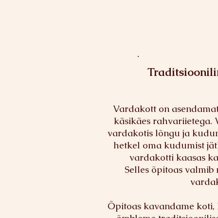
Traditsioonil
Vardakott on asendamatu
käsikäes rahvariietega
.
vardakotis lõngu ja kudum
hetkel oma kudumist jät
vardakotti kaasas k
Selles õpitoas valmib 
vardak
Õpitoas kavandame koti, l