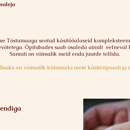
saleja
 Tõstamaaga seotud käsitööalaseid kompleksteenus
evõtetega. Õpitubades saab osaleda ainult eelneval
Samuti on võimalik meid enda juurde tellida.
lisaks on võimalik külastada meie käsitööpoodi ja 
mendiga