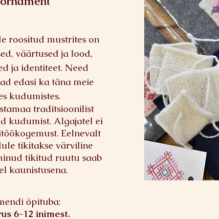
 ornament
e roositud mustrites on
d, väärtused ja lood,
d ja identiteet. Need
ad edasi ka täna meie
tes kudumistes.
stamaa traditsioonilist
ud kudumist. Algajatel ei
itöökogemust. Eelnevalt
le tikitakse värviline
minud tikitud ruutu saab
l kaunistusena.
mendi õpituba:
rus 6-12 inimest.