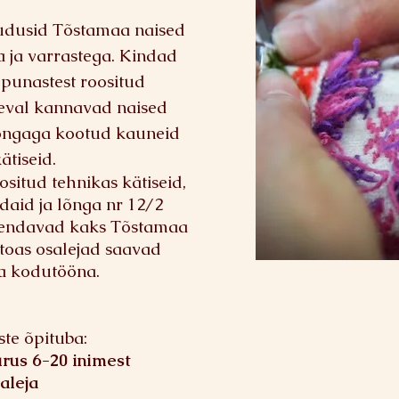
 kudusid Tõstamaa naised
 ja varrastega. Kindad
punastest roositud
eval kannavad naised
lõngaga kootud kauneid
ätiseid
.
ositud tehnikas kätiseid,
aid ja lõnga nr 12/2
hendavad kaks Tõstamaa
toas osalejad saavad
da kodutööna.
ste õpituba:
urus 6-20 inimest
aleja