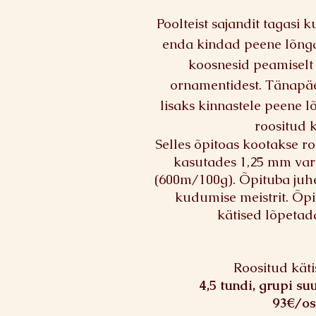
Poolteist sajandit tagasi
enda kindad peene lõnga
koosnesid peamiselt 
ornamentidest. Tänapä
lisaks kinnastele peene 
roositud k
Selles õpitoas kootakse ro
kasutades 1,25 mm vard
(600m/100g). Õpituba ju
kudumise meistrit. Õpi
kätised lõpeta
Roositud käti
4,5 tundi, grupi su
93€/os