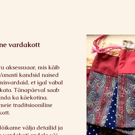
ine vardakott
 aksessuaar, mis käib
 Vanasti kandsid naised
isvardaid, et igal vabal
kata. Tänapäeval saab
anda ka käekotina.
meie traditsiooniline
ott.
õikame välja detailid ja