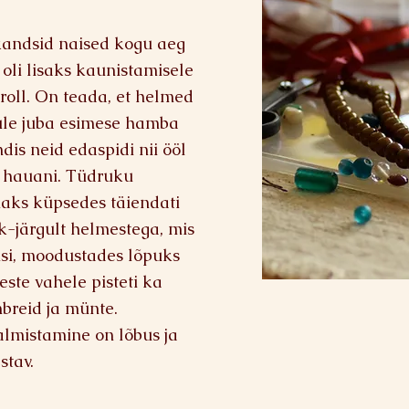
 kandsid naised kogu aeg
li lisaks kaunistamisele
roll. On teada, et helmed
ule juba esimese hamba
dis neid edaspidi nii ööl
t hauani. Tüdruku
ks küpsedes täiendati
k-järgult helmestega, mis
usi, moodustades lõpuks
ste vahele pisteti ka
breid ja münte.
lmistamine on lõbus ja
stav.