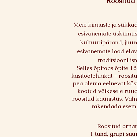
Roositud
Meie kinnaste ja sukkad
esivanemate uskumuse
kultuuripärand, juure
esivanemate lood elav
traditsioonilis
Selles õpitoas õpite Tõ
käsitöötehnikat - roosit
pea olema eelnevat käs
kootud väikesele ruudu
roositud kaunistus. Val
rakendada eseme
Roositud orna
1 tund, grupi suu