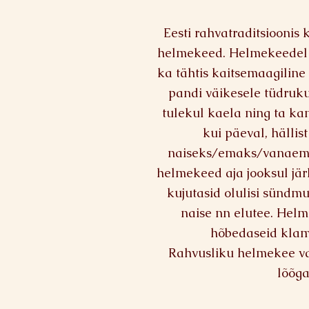
Eesti rahvatraditsioonis
helmekeed. Helmekeedel o
ka tähtis kaitsemaagiline 
pandi väikesele tüdruk
tulekul kaela ning ta kan
kui päeval, hällis
naiseks/emaks/vanaema
helmekeed aja jooksul jär
kujutasid olulisi sündm
naise nn elutee. Helme
hõbedaseid klam
Rahvusliku helmekee va
lõõga