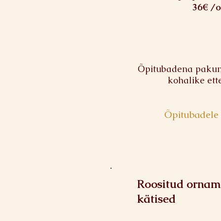
36€ /o
Õpitubadena pakume
kohalike ett
Õpitubadele 
Roositud orna
kätised