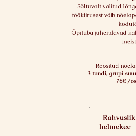
Sõltuvalt valitud lõnga
töökiirusest võib nõela
kodut
Õpituba juhendavad ka
meistr
Roositud nõela
3 tundi, grupi suu
76€ /os
Rahvuslik
helmekee