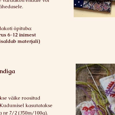
e vardakoti endale või
lähedasele.
akoti õpituba:
rus 6-12 inimest
isaldab materjali)
ndiga
kse väike roositud
 Kudumisel kasutatakse
a nr 7/2 (350m/100g).