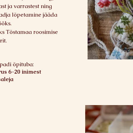
st ja varrastest ning
padja lõpetamine jääda
ööks.
ks Tõstamaa roosimise
it.
padi õpituba:
rus 6-20 inimest
aleja