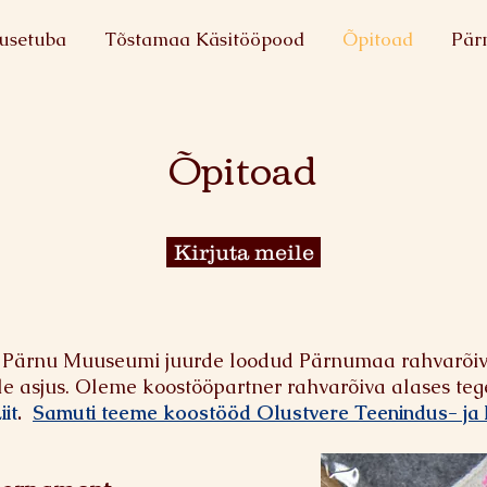
usetuba
Tõstamaa Käsitööpood
Õpitoad
Pär
Õpitoad
Kirjuta meile
 Pärnu Muuseumi juurde loodud Pärnumaa rahvarõiv
le asjus.
Oleme koostööpartner rahvarõiva alases te
it
.
Samuti teeme koostööd Olustvere Teenindus- ja