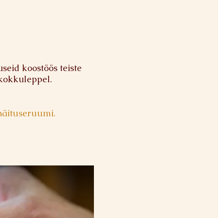
eid koostöös teiste
 kokkuleppel.
näituseruumi.