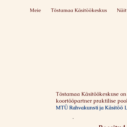
Meie
Tõstamaa Käsitöökeskus
Näit
Tõstamaa Käsitöökeskuse on
koortööpartner praktilise poo
MTÜ Rahvakunsti ja Käsitöö Li