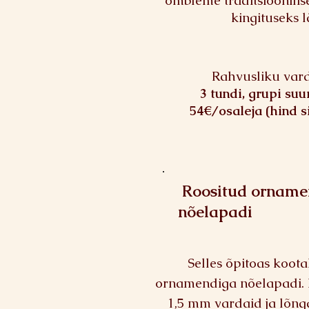
õmbleme traditsioonilis
kingituseks 
Rahvusliku vard
3 tundi, grupi suu
54€/osaleja (hind s
Roositud orname
nõelapadi
Selles õpitoas koota
ornamendiga nõelapadi.
1,5 mm vardaid ja lõng