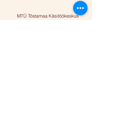
MTÜ Tõstamaa Käsitöökeskus
Varbla mnt 24, Tõstamaa alevik,
Pärnu linn, Pärnu maakond 88101
Facebook
Instagram
Reg nr
80424910
Telefon
+372 5668 2283
E-post
anu@folkart.ee