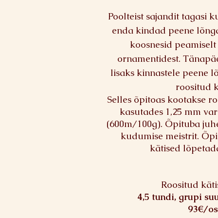
Poolteist sajandit tagasi
enda kindad peene lõnga
koosnesid peamiselt 
ornamentidest. Tänapä
lisaks kinnastele peene 
roositud k
Selles õpitoas kootakse ro
kasutades 1,25 mm vard
(600m/100g). Õpituba ju
kudumise meistrit. Õpi
kätised lõpeta
Roositud käti
4,5 tundi, grupi su
93€/os