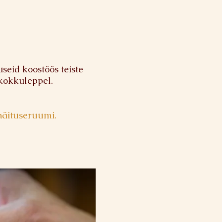
eid koostöös teiste
 kokkuleppel.
näituseruumi.