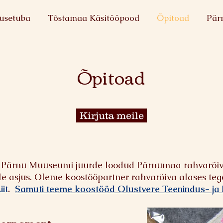
usetuba
Tõstamaa Käsitööpood
Õpitoad
Pär
Õpitoad
Kirjuta meile
 Pärnu Muuseumi juurde loodud Pärnumaa rahvarõiv
le asjus.
Oleme koostööpartner rahvarõiva alases te
it
.
Samuti teeme koostööd Olustvere Teenindus- ja