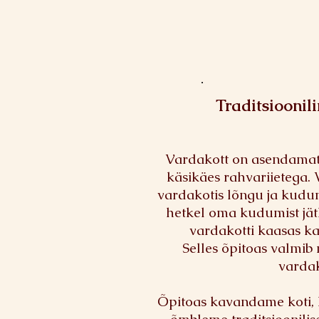
Traditsioonil
Vardakott on asendamatu
käsikäes rahvariietega
.
vardakotis lõngu ja kudum
hetkel oma kudumist jät
vardakotti kaasas k
Selles õpitoas valmib 
vardak
Õpitoas kavandame koti, l