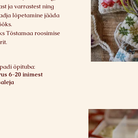
st ja varrastest ning
padja lõpetamine jääda
ööks.
ks Tõstamaa roosimise
it.
padi õpituba:
rus 6-20 inimest
aleja