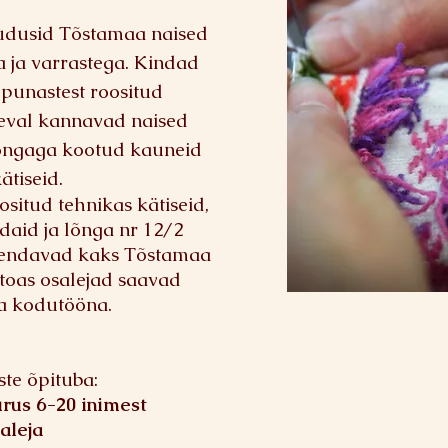
 kudusid Tõstamaa naised
 ja varrastega. Kindad
punastest roositud
eval kannavad naised
lõngaga kootud kauneid
ätiseid
.
ositud tehnikas kätiseid,
aid ja lõnga nr 12/2
hendavad kaks Tõstamaa
toas osalejad saavad
da kodutööna.
ste õpituba:
urus 6-20 inimest
aleja