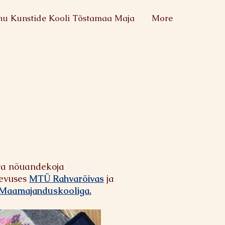
nu Kunstide Kooli Tõstamaa Maja
More
a n
õuandekoja
gevuses
MTÜ Rahvarõivas
ja
 Maamajanduskooliga.