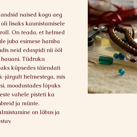
 kandsid naised kogu aeg
li lisaks kaunistamisele
roll. On teada, et helmed
ule juba esimese hamba
dis neid edaspidi nii ööl
t hauani. Tüdruku
ks küpsedes täiendati
k-järgult helmestega, mis
usi, moodustades lõpuks
ste vahele pisteti ka
breid ja münte.
lmistamine on lõbus ja
stav.