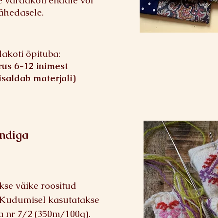
e vardakoti endale või
lähedasele.
akoti õpituba:
rus 6-12 inimest
isaldab materjali)
ndiga
kse väike roositud
 Kudumisel kasutatakse
a nr 7/2 (350m/100g).