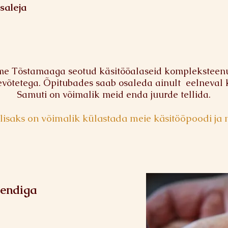
saleja
 Tõstamaaga seotud käsitööalaseid kompleksteenus
evõtetega. Õpitubades saab osaleda ainult eelneval
Samuti on võimalik meid enda juurde tellida.
lisaks on võimalik külastada meie käsitööpoodi ja 
mendiga