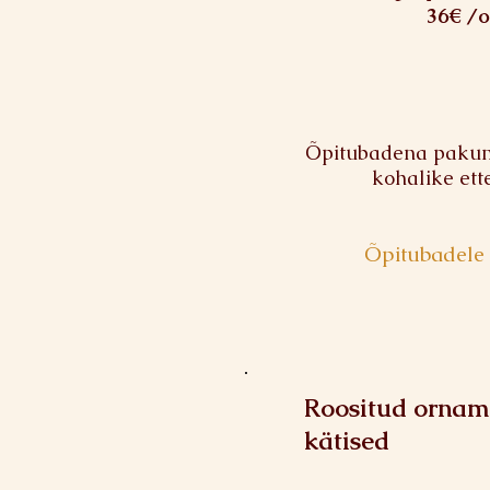
36€ /o
Õpitubadena pakume
kohalike ett
Õpitubadele 
Roositud orna
kätised