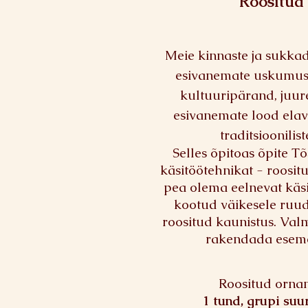
Roositud
Meie kinnaste ja sukkad
esivanemate uskumuse
kultuuripärand, juure
esivanemate lood elav
traditsioonilis
Selles õpitoas õpite Tõ
käsitöötehnikat - roosit
pea olema eelnevat käs
kootud väikesele ruudu
roositud kaunistus. Val
rakendada eseme
Roositud orna
1 tund, grupi suu