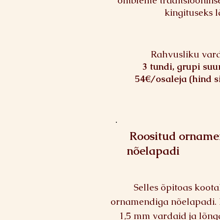
õmbleme traditsioonilis
kingituseks 
Rahvusliku vard
3 tundi, grupi suu
54€/osaleja (hind s
Roositud orname
nõelapadi
Selles õpitoas koota
ornamendiga nõelapadi.
1,5 mm vardaid ja lõng