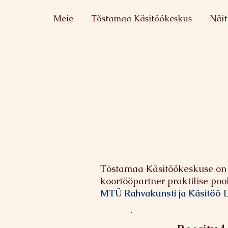
Meie
Tõstamaa Käsitöökeskus
Näit
Tõstamaa Käsitöökeskuse on
koortööpartner praktilise poo
MTÜ Rahvakunsti ja Käsitöö Li