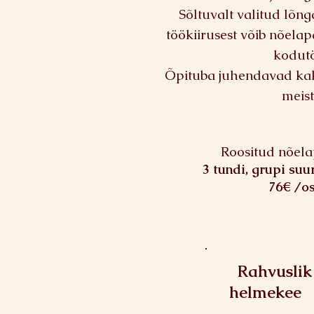
Sõltuvalt valitud lõnga
töökiirusest võib nõela
kodut
Õpituba juhendavad ka
meistr
Roositud nõela
3 tundi, grupi suu
76€ /os
Rahvuslik
helmekee