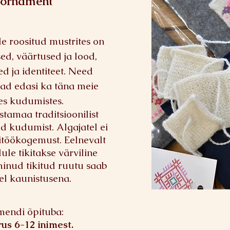
 ornament
e roositud mustrites on
d, väärtused ja lood,
d ja identiteet. Need
ad edasi ka täna meie
tes kudumistes.
stamaa traditsioonilist
ud kudumist. Algajatel ei
itöökogemust. Eelnevalt
le tikitakse värviline
minud tikitud ruutu saab
l kaunistusena.
mendi õpituba:
rus 6-12 inimest.