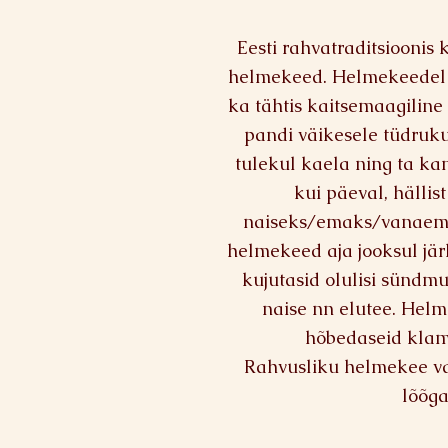
Eesti rahvatraditsioonis
helmekeed. Helmekeedel o
ka tähtis kaitsemaagiline 
pandi väikesele tüdruk
tulekul kaela ning ta kan
kui päeval, hällis
naiseks/emaks/vanaema
helmekeed aja jooksul jär
kujutasid olulisi sündm
naise nn elutee. Helme
hõbedaseid klam
Rahvusliku helmekee va
lõõga