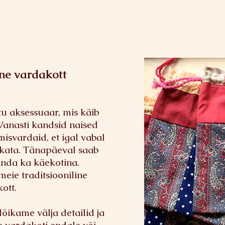
ine vardakott
 aksessuaar, mis käib
 Vanasti kandsid naised
isvardaid, et igal vabal
kata. Tänapäeval saab
anda ka käekotina.
meie traditsiooniline
ott.
õikame välja detailid ja