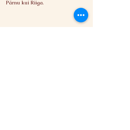
Pärnu kui Riiga.
MTÜ Tõstamaa Käsitöökeskus
Varbla mnt 24, Tõstamaa alevik,
Pärnu linn, Pärnu maakond 88101
Facebook
Instagram