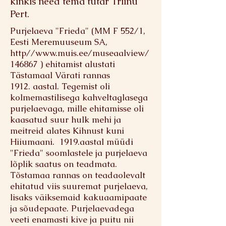
kinkis need tema tütar Triinu
Pert.
Purjelaeva "Frieda" (MM F 552/1,
Eesti Meremuuseum SA,
http//
www.muis.ee/museaalview/
146867
) ehitamist alustati
Tästamaal Värati rannas
1912. aastal. Tegemist oli
kolmemastilisega kahveltaglasega
purjelaevaga, mille ehitamisse oli
kaasatud suur hulk mehi ja
meitreid alates Kihnust kuni
Hiiumaani. 1919.aastal müüdi
"Frieda" soomlastele ja purjelaeva
lõplik saatus on teadmata.
Tõstamaa rannas on teadaolevalt
ehitatud viis suuremat purjelaeva,
lisaks väiksemaid kakuaamipaate
ja sõudepaate. Purjelaevadega
veeti enamasti kive ja puitu nii