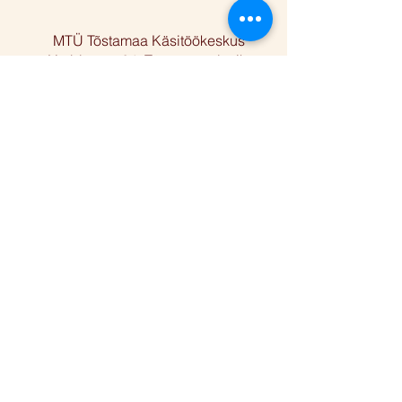
MTÜ Tõstamaa Käsitöökeskus
Varbla mnt 24, Tõstamaa alevik,
Pärnu linn, Pärnu maakond 88101
Facebook
Instagram
Reg nr
80424910
Telefon
+372 5668 2283
E-post
anu@folkart.ee