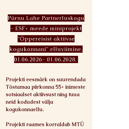
Pärnu Lahe Partnerluskogu
- ESF+ meede miniprojekt
"Õppereisist aktiivse
kogukonnani" elluviimine,
01.06.2026- 01.06.2028
.
Projekti eesmärk on suurendada
Tõstamaa piirkonna 55+ inimeste
sotsiaalset aktiivsust ning tuua
neid kodudest välja
kogukonnaellu.
Projekti raames korraldab MTÜ