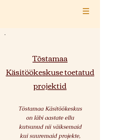
Tõstamaa
Käsitöökeskuse toetatud
projektid
Tõstamaa Käsitöökeskus
on läbi aastate ellu
kutsunud nii väiksemaid
kui suuremaid projekte,