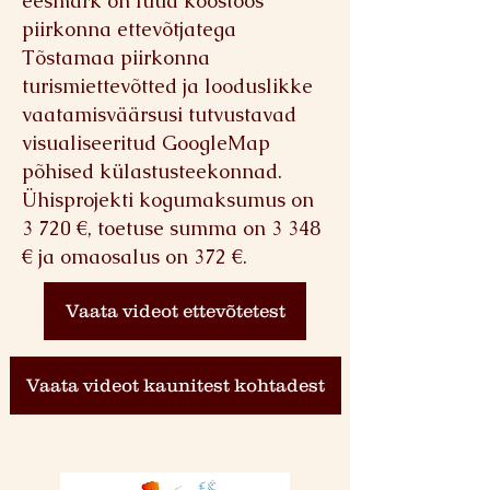
eesmärk on luua koostöös
piirkonna ettevõtjatega
Tõstamaa piirkonna
turismiettevõtted ja looduslikke
vaatamisväärsusi tutvustavad
visualiseeritud GoogleMap
põhised külastusteekonnad.
Ühisprojekti kogumaksumus on
3 720 €, toetuse summa on 3 348
€ ja omaosalus on 372 €.
Vaata videot ettevõtetest
Vaata videot kaunitest kohtadest