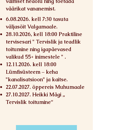
vaimset heaolu ning toetada
väärikat vananemist.
6.08.2026
. kell 7:30 tasuta
väljasõit Valgamaale.
28.10.2026
, kell 18:00 Praktiline
tervisesari " Tervislik ja teadlik
toitumine ning igapäevased
valikud 55+ inimestele " .
12.11.2026
. kell 18:00
Lümfisüsteem – keha
"kanalisatsioon" ja kaitse.
22.07.2027
. õppereis Muhumaale
27.10.2027
. Heikki Mägi „
Tervislik toitumine“