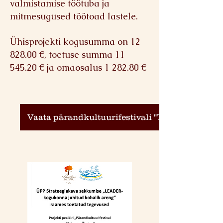
valmistamise töötuba ja
mitmesugused töötoad lastele.
Ühisprojekti kogusumma on
12
828.00
€, toetuse summa
11
545.20
€ ja omaosalus 1 282.80 €
Vaata pärandkultuurifestivali "Tõstamaa Õhet