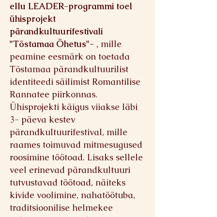
ellu LEADER-programmi toel
ühisprojekt
pärandkultuurifestivali
"Tõstamaa Õhetus"-
, mille
peamine eesmärk on toetada
Tõstamaa pärandkultuurilist
identiteedi säilimist Romantilise
Rannatee piirkonnas.
Ühisprojekti käigus viiakse läbi
3- päeva kestev
pärandkultuurifestival, mille
raames toimuvad mitmesugused
roosimine töötoad. Lisaks sellele
veel erinevad pärandkultuuri
tutvustavad töötoad, näiteks
kivide voolimine, nahatöötuba,
traditsioonilise helmekee