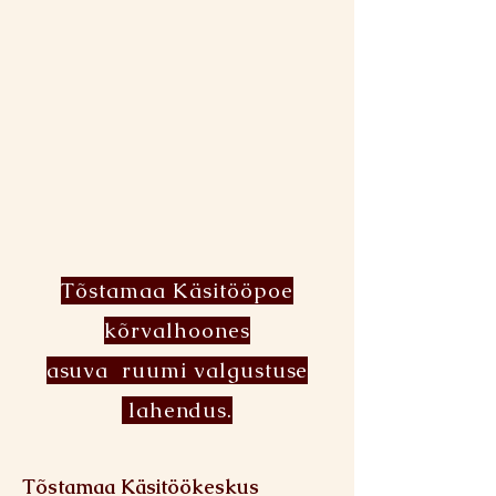
Tõstamaa Käsitööpoe
kõrvalhoones
asuva ruumi valgustuse
lahendus.
Tõstamaa Käsitöökeskus