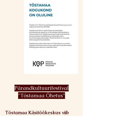
Pärandkultuurifestival
"Tõstamaa Õhetus"
Tõstamaa Käsitöökeskus viib