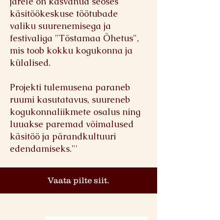
järele on kasvanud seoses
käsitöökeskuse töötubade
valiku
suurenemisega ja
festivaliga "Tõstamaa Õhetus",
mis toob kokku kogukonna ja
külalised.
Projekti tulemusena paraneb
ruumi kasutatavus, suureneb
kogukonnaliikmete osalus ning
luuakse paremad võimalused
käsitöö ja pärandkultuuri
edendamiseks."'
Vaata pilte siit.