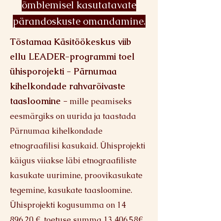
õmblemisel kasutatavate
pärandoskuste omandamine.
Tõstamaa Käsitöökeskus viib
ellu LEADER-programmi toel
ühisporojekti - Pärnumaa
kihelkondade rahvarõivaste
taasloomine -
mille peamiseks
eesmärgiks on uurida ja taastada
Pärnumaa kihelkondade
etnograafilisi kasukaid. Ühisprojekti
käigus viiakse läbi etnograafiliste
kasukate uurimine, proovikasukate
tegemine, kasukate taasloomine.
Ühisprojekti kogusumma on
14
896.20
€, toetuse summa
13 406.58
€