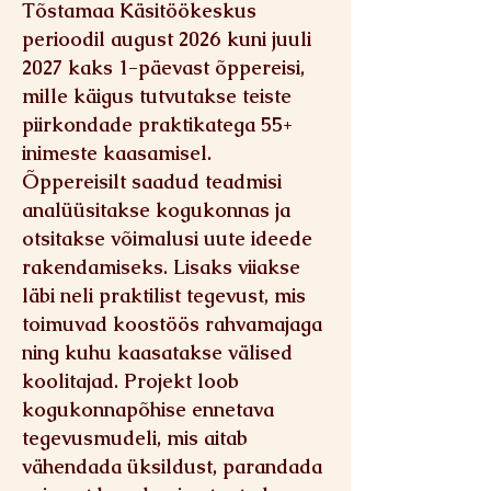
Tõstamaa Käsitöökeskus
perioodil august 2026 kuni juuli
2027 kaks 1-päevast õppereisi,
mille käigus tutvutakse teiste
piirkondade praktikatega 55+
inimeste kaasamisel.
Õppereisilt saadud teadmisi
analüüsitakse kogukonnas ja
otsitakse võimalusi uute ideede
rakendamiseks. Lisaks viiakse
läbi neli praktilist tegevust, mis
toimuvad koostöös rahvamajaga
ning kuhu kaasatakse välised
koolitajad. Projekt loob
kogukonnapõhise ennetava
tegevusmudeli, mis aitab
vähendada üksildust, parandada